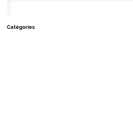
Catégories
Santé au travail
Senior
Changement
Management
Orientation professionnelle