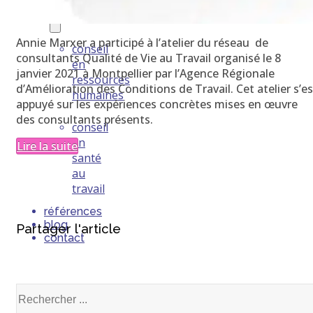
prestations
Annie Marxer a participé à l’atelier du réseau de
conseil
consultants Qualité de Vie au Travail organisé le 8
en
janvier 2021 à Montpellier par l’Agence Régionale
ressources
d’Amélioration des Conditions de Travail. Cet atelier s’es
humaines
appuyé sur les expériences concrètes mises en œuvre
des consultants présents.
conseil
en
Lire la suite
santé
au
travail
références
blog
Partager l'article
contact
Rechercher