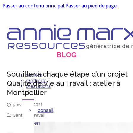
Passer au contenu principal
Passer au pied de page
BLOG
S’outiller à chaque étape d’un projet
société
méthode
Qualité de Vie au Travail : atelier à
prestations
Montpellier
janvier 8, 2021
conseil
Santé au travail
en