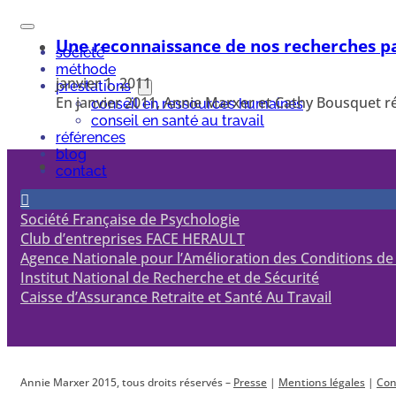
Une reconnaissance de nos recherches pa
société
méthode
janvier 1, 2011
prestations
En janvier 2011, Annie Marxer et Cathy Bousquet ré
conseil en ressources humaines
conseil en santé au travail
références
blog
contact
Société Française de Psychologie
Club d’entreprises FACE HERAULT
Agence Nationale pour l’Amélioration des Conditions de 
Institut National de Recherche et de Sécurité
Caisse d’Assurance Retraite et Santé Au Travail
Annie Marxer 2015, tous droits réservés –
Presse
|
Mentions légales
|
Con