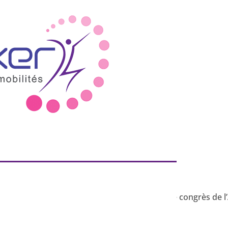
rière : un partage franco-québecois
 français et québécois communiquent au 79ème congrès de l