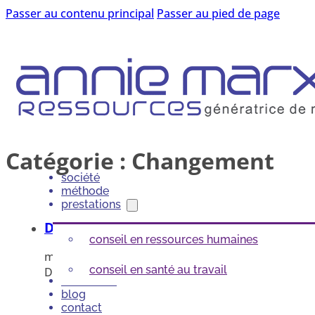
Passer au contenu principal
Passer au pied de page
Catégorie :
Changement
société
méthode
prestations
Du nouveau dans le développement de car
conseil en ressources humaines
mai 13, 2011
conseil en santé au travail
Du 10 au 13 mai 2011, un groupe d’universitaires
références
blog
contact